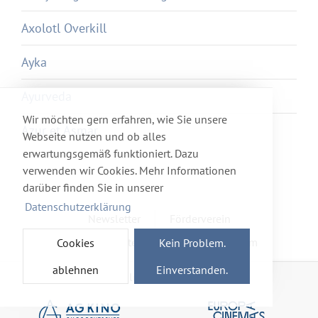
Axolotl Overkill
Ayka
Ayurveda
Wir möchten gern erfahren, wie Sie unsere
Azur et Asmar
Webseite nutzen und ob alles
erwartungsgemäß funktioniert. Dazu
verwenden wir Cookies. Mehr Informationen
darüber finden Sie in unserer
Datenschutzerklärung
Newsletter
Förderverein
Haftung & Datenschutz
Impressum
Cookies
Kein Problem.
ablehnen
Einverstanden.
Mitglied im Netzwerk