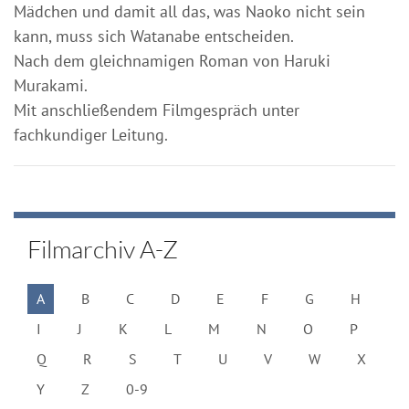
Mädchen und damit all das, was Naoko nicht sein
kann, muss sich Watanabe entscheiden.
Nach dem gleichnamigen Roman von Haruki
Murakami.
Mit anschließendem Filmgespräch unter
fachkundiger Leitung.
Filmarchiv A-Z
A
B
C
D
E
F
G
H
I
J
K
L
M
N
O
P
Q
R
S
T
U
V
W
X
Y
Z
0-9