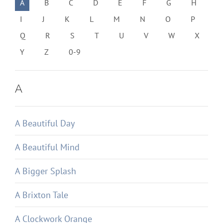
A
B
C
D
E
F
G
H
I
J
K
L
M
N
O
P
Q
R
S
T
U
V
W
X
Y
Z
0-9
A
A Beautiful Day
A Beautiful Mind
A Bigger Splash
A Brixton Tale
A Clockwork Orange