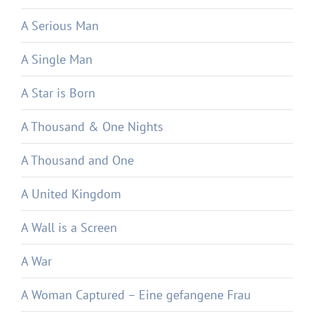
A Serious Man
A Single Man
A Star is Born
A Thousand & One Nights
A Thousand and One
A United Kingdom
A Wall is a Screen
A War
A Woman Captured – Eine gefangene Frau