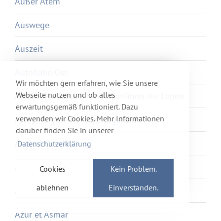
Außer Atem
Auswege
Auszeit
Autobahn Ost
Wir möchten gern erfahren, wie Sie unsere
Webseite nutzen und ob alles
Awake2Paradise – Ein Reiseführer ins Leben
erwartungsgemäß funktioniert. Dazu
verwenden wir Cookies. Mehr Informationen
Away we go – Auf nach Irgendwo
darüber finden Sie in unserer
Axolotl Overkill
Datenschutzerklärung
Ayka
Cookies
Kein Problem.
ablehnen
Einverstanden.
Ayurveda
Azur et Asmar