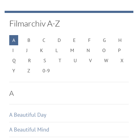
Filmarchiv A-Z
A
B
C
D
E
F
G
H
I
J
K
L
M
N
O
P
Q
R
S
T
U
V
W
X
Y
Z
0-9
A
A Beautiful Day
A Beautiful Mind