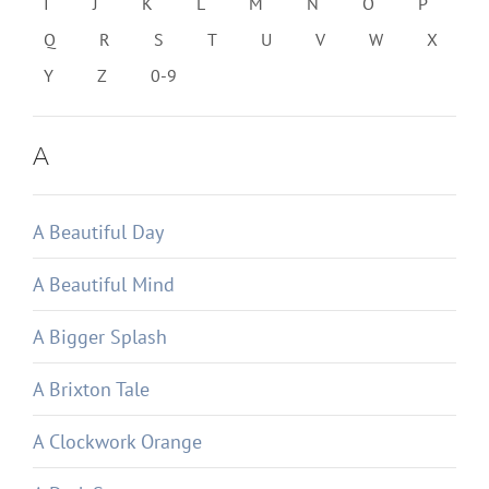
I
J
K
L
M
N
O
P
Q
R
S
T
U
V
W
X
Y
Z
0-9
A
A Beautiful Day
A Beautiful Mind
A Bigger Splash
A Brixton Tale
A Clockwork Orange