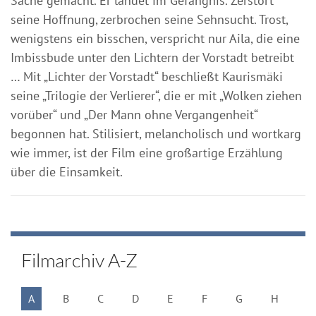
Sache gemacht. Er landet im Gefängnis. Zerstört
seine Hoffnung, zerbrochen seine Sehnsucht. Trost,
wenigstens ein bisschen, verspricht nur Aila, die eine
Imbissbude unter den Lichtern der Vorstadt betreibt
… Mit „Lichter der Vorstadt“ beschließt Kaurismäki
seine „Trilogie der Verlierer“, die er mit „Wolken ziehen
vorüber“ und „Der Mann ohne Vergangenheit“
begonnen hat. Stilisiert, melancholisch und wortkarg
wie immer, ist der Film eine großartige Erzählung
über die Einsamkeit.
Filmarchiv A-Z
A
B
C
D
E
F
G
H