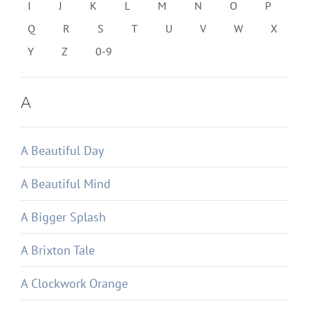
I
J
K
L
M
N
O
P
Q
R
S
T
U
V
W
X
Y
Z
0-9
A
A Beautiful Day
A Beautiful Mind
A Bigger Splash
A Brixton Tale
A Clockwork Orange