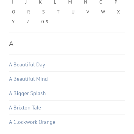
I
J
K
L
M
N
O
P
Q
R
S
T
U
V
W
X
Y
Z
0-9
A
A Beautiful Day
A Beautiful Mind
A Bigger Splash
A Brixton Tale
A Clockwork Orange