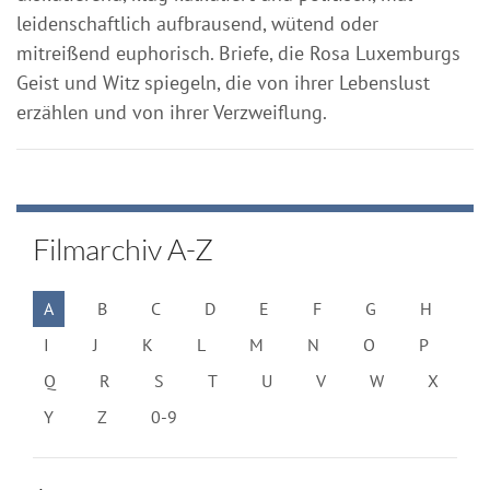
leidenschaftlich aufbrausend, wütend oder
mitreißend euphorisch. Briefe, die Rosa Luxemburgs
Geist und Witz spiegeln, die von ihrer Lebenslust
erzählen und von ihrer Verzweiflung.
Filmarchiv A-Z
A
B
C
D
E
F
G
H
I
J
K
L
M
N
O
P
Q
R
S
T
U
V
W
X
Y
Z
0-9