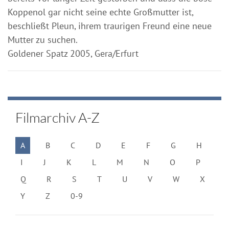
Koppenol gar nicht seine echte Großmutter ist,
beschließt Pleun, ihrem traurigen Freund eine neue
Mutter zu suchen.
Goldener Spatz 2005, Gera/Erfurt
Filmarchiv A-Z
A
B
C
D
E
F
G
H
I
J
K
L
M
N
O
P
Q
R
S
T
U
V
W
X
Y
Z
0-9