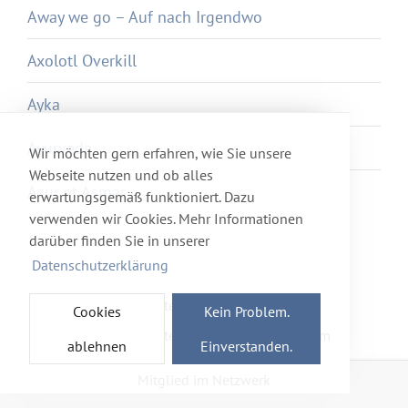
Away we go – Auf nach Irgendwo
Axolotl Overkill
Ayka
Ayurveda
Wir möchten gern erfahren, wie Sie unsere
Webseite nutzen und ob alles
Azur et Asmar
erwartungsgemäß funktioniert. Dazu
verwenden wir Cookies. Mehr Informationen
darüber finden Sie in unserer
Datenschutzerklärung
Newsletter
Förderverein
Cookies
Kein Problem.
Haftung & Datenschutz
Impressum
ablehnen
Einverstanden.
Mitglied im Netzwerk