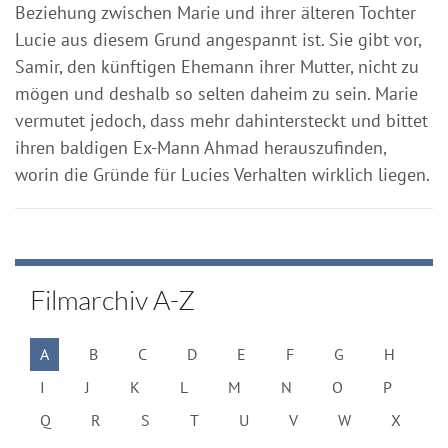
Beziehung zwischen Marie und ihrer älteren Tochter
Lucie aus diesem Grund angespannt ist. Sie gibt vor,
Samir, den künftigen Ehemann ihrer Mutter, nicht zu
mögen und deshalb so selten daheim zu sein. Marie
vermutet jedoch, dass mehr dahintersteckt und bittet
ihren baldigen Ex-Mann Ahmad herauszufinden,
worin die Gründe für Lucies Verhalten wirklich liegen.
Filmarchiv A-Z
A
B
C
D
E
F
G
H
I
J
K
L
M
N
O
P
Q
R
S
T
U
V
W
X