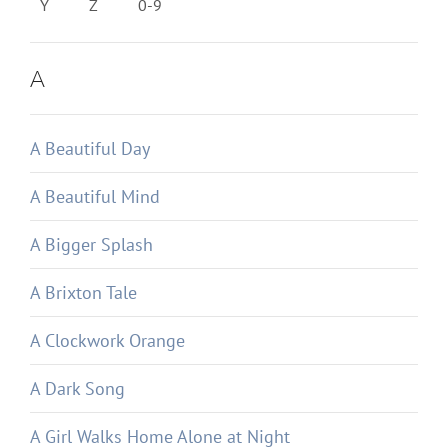
Y
Z
0-9
A
A Beautiful Day
A Beautiful Mind
A Bigger Splash
A Brixton Tale
A Clockwork Orange
A Dark Song
A Girl Walks Home Alone at Night