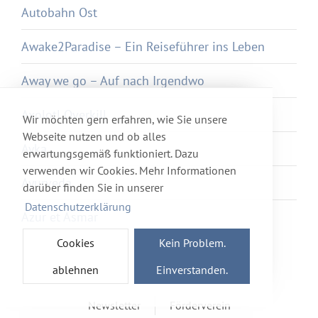
Autobahn Ost
Awake2Paradise – Ein Reiseführer ins Leben
Away we go – Auf nach Irgendwo
Axolotl Overkill
Wir möchten gern erfahren, wie Sie unsere
Webseite nutzen und ob alles
Ayka
erwartungsgemäß funktioniert. Dazu
verwenden wir Cookies. Mehr Informationen
Ayurveda
darüber finden Sie in unserer
Datenschutzerklärung
Azur et Asmar
Cookies
Kein Problem.
ablehnen
Einverstanden.
Newsletter
Förderverein