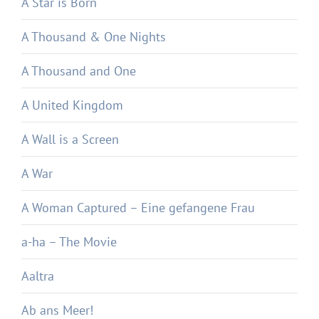
A Star is Born
A Thousand & One Nights
A Thousand and One
A United Kingdom
A Wall is a Screen
A War
A Woman Captured – Eine gefangene Frau
a-ha – The Movie
Aaltra
Ab ans Meer!