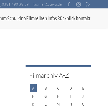
0381 490 38 59
mail@liwu.de
amm
Schulkino
Filmreihen
Infos
Rückblick
Kontakt
Filmarchiv A-Z
A
B
C
D
E
F
G
H
I
J
K
L
M
N
O