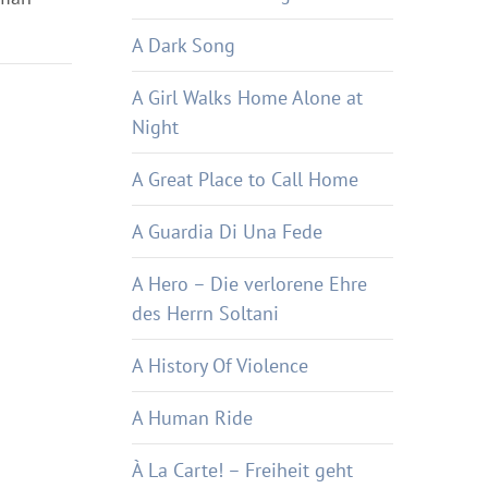
A Dark Song
A Girl Walks Home Alone at
Night
A Great Place to Call Home
A Guardia Di Una Fede
A Hero – Die verlorene Ehre
des Herrn Soltani
A History Of Violence
A Human Ride
À La Carte! – Freiheit geht