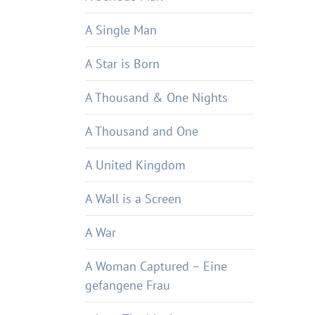
A Single Man
A Star is Born
A Thousand & One Nights
A Thousand and One
A United Kingdom
A Wall is a Screen
A War
A Woman Captured – Eine
gefangene Frau