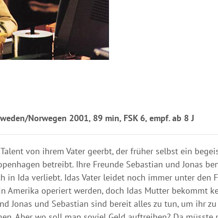
weden/Norwegen 2001, 89 min, FSK 6, empf. ab 8 J
 Talent von ihrem Vater geerbt, der früher selbst ein begei
Kopenhagen betreibt. Ihre Freunde Sebastian und Jonas be
h in Ida verliebt. Idas Vater leidet noch immer unter den 
 in Amerika operiert werden, doch Idas Mutter bekommt k
nd Jonas und Sebastian sind bereit alles zu tun, um ihr zu
men. Aber wo soll man soviel Geld auftreiben? Da müsste