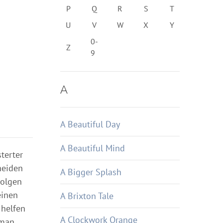
P
Q
R
S
T
U
V
W
X
Y
0-
Z
9
A
A Beautiful Day
A Beautiful Mind
sterter
neiden
A Bigger Splash
Folgen
einen
A Brixton Tale
 helfen
A Clockwork Orange
 man