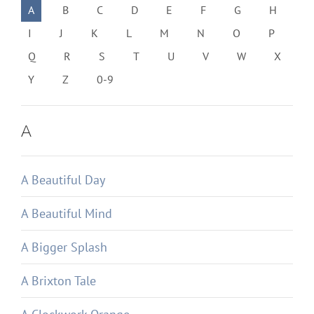
A
B
C
D
E
F
G
H
I
J
K
L
M
N
O
P
Q
R
S
T
U
V
W
X
Y
Z
0-9
A
A Beautiful Day
A Beautiful Mind
A Bigger Splash
A Brixton Tale