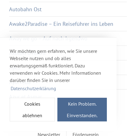
Autobahn Ost
Awake2Paradise – Ein Reiseführer ins Leben
Away we go – Auf nach Irgendwo
Wir möchten gern erfahren, wie Sie unsere
Axolotl Overkill
Webseite nutzen und ob alles
erwartungsgemäß funktioniert. Dazu
Ayka
verwenden wir Cookies. Mehr Informationen
darüber finden Sie in unserer
Ayurveda
Datenschutzerklärung
Azur et Asmar
Cookies
Kein Problem.
ablehnen
Einverstanden.
Newsletter
Förderverein