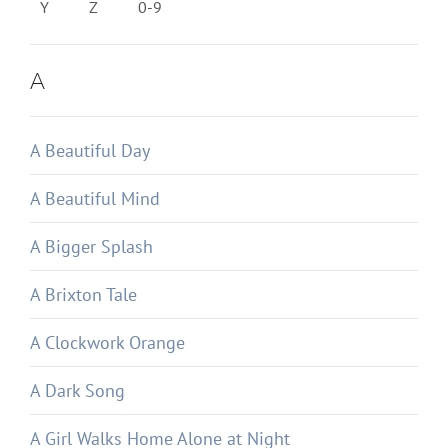
Y
Z
0-9
A
A Beautiful Day
A Beautiful Mind
A Bigger Splash
A Brixton Tale
A Clockwork Orange
A Dark Song
A Girl Walks Home Alone at Night