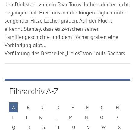
den Diebstahl von ein Paar Turnschuhen, den er nicht
begangen hat. Hier müssen die Jungen täglich unter
sengender Hitze Löcher graben. Auf der Flucht
erkennt Stanley, dass es zwischen seiner
Familiengeschichte und dem Löcher graben eine
Verbindung gibt…
Verfilmung des Bestseller „Holes“ von Louis Sachars
Filmarchiv A-Z
A
B
C
D
E
F
G
H
I
J
K
L
M
N
O
P
Q
R
S
T
U
V
W
X