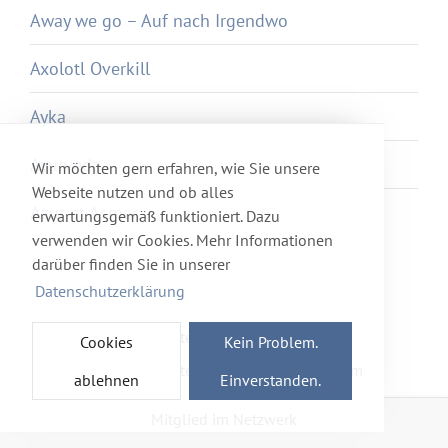
Away we go – Auf nach Irgendwo
Axolotl Overkill
Ayka
Ayurveda
Wir möchten gern erfahren, wie Sie unsere
Webseite nutzen und ob alles
Azur et Asmar
erwartungsgemäß funktioniert. Dazu
verwenden wir Cookies. Mehr Informationen
darüber finden Sie in unserer
Datenschutzerklärung
Newsletter
Förderverein
Cookies
Kein Problem.
Haftung & Datenschutz
Impressum
ablehnen
Einverstanden.
Mitglied im Netzwerk