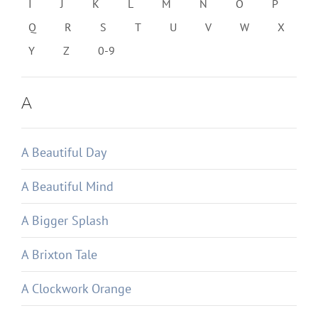
I
J
K
L
M
N
O
P
Q
R
S
T
U
V
W
X
Y
Z
0-9
A
A Beautiful Day
A Beautiful Mind
A Bigger Splash
A Brixton Tale
A Clockwork Orange