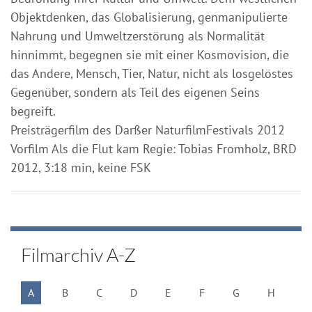
Objektdenken, das Globalisierung, genmanipulierte
Nahrung und Umweltzerstörung als Normalität
hinnimmt, begegnen sie mit einer Kosmovision, die
das Andere, Mensch, Tier, Natur, nicht als losgelöstes
Gegenüber, sondern als Teil des eigenen Seins
begreift.
Preisträgerfilm des Darßer NaturfilmFestivals 2012
Vorfilm Als die Flut kam Regie: Tobias Fromholz, BRD
2012, 3:18 min, keine FSK
Filmarchiv A-Z
A
B
C
D
E
F
G
H