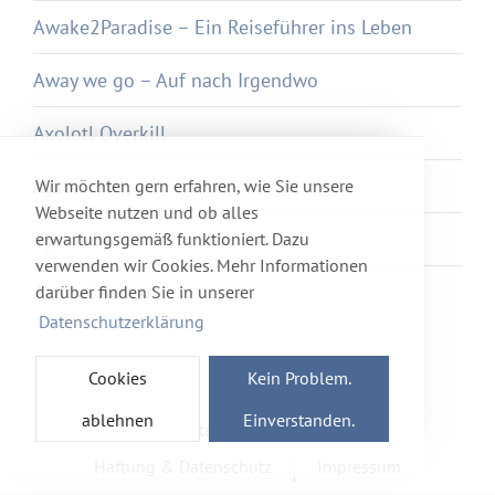
Awake2Paradise – Ein Reiseführer ins Leben
Away we go – Auf nach Irgendwo
Axolotl Overkill
Ayka
Wir möchten gern erfahren, wie Sie unsere
Webseite nutzen und ob alles
Ayurveda
erwartungsgemäß funktioniert. Dazu
verwenden wir Cookies. Mehr Informationen
Azur et Asmar
darüber finden Sie in unserer
Datenschutzerklärung
Cookies
Kein Problem.
ablehnen
Einverstanden.
Newsletter
Förderverein
Haftung & Datenschutz
Impressum