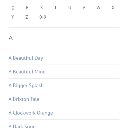
Q
R
S
T
U
V
W
X
Y
Z
0-9
A
A Beautiful Day
A Beautiful Mind
A Bigger Splash
A Brixton Tale
A Clockwork Orange
A Dark Song