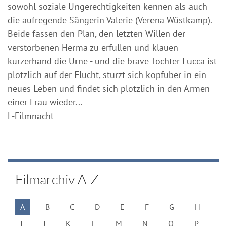
sowohl soziale Ungerechtigkeiten kennen als auch
die aufregende Sängerin Valerie (Verena Wüstkamp).
Beide fassen den Plan, den letzten Willen der
verstorbenen Herma zu erfüllen und klauen
kurzerhand die Urne - und die brave Tochter Lucca ist
plötzlich auf der Flucht, stürzt sich kopfüber in ein
neues Leben und findet sich plötzlich in den Armen
einer Frau wieder...
L-Filmnacht
Filmarchiv A-Z
A
B
C
D
E
F
G
H
I
J
K
L
M
N
O
P