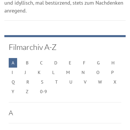
und idyllisch, mal bestürzend, stets zum Nachdenken
anregend.
Filmarchiv A-Z
A
B
C
D
E
F
G
H
I
J
K
L
M
N
O
P
Q
R
S
T
U
V
W
X
Y
Z
0-9
A