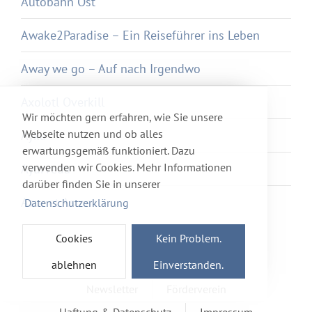
Autobahn Ost
Awake2Paradise – Ein Reiseführer ins Leben
Away we go – Auf nach Irgendwo
Axolotl Overkill
Wir möchten gern erfahren, wie Sie unsere
Webseite nutzen und ob alles
Ayka
erwartungsgemäß funktioniert. Dazu
verwenden wir Cookies. Mehr Informationen
Ayurveda
darüber finden Sie in unserer
Azur et Asmar
Datenschutzerklärung
Cookies
Kein Problem.
ablehnen
Einverstanden.
Newsletter
Förderverein