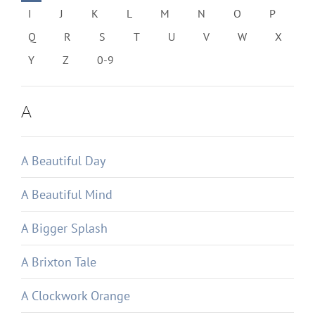
I
J
K
L
M
N
O
P
Q
R
S
T
U
V
W
X
Y
Z
0-9
A
A Beautiful Day
A Beautiful Mind
A Bigger Splash
A Brixton Tale
A Clockwork Orange