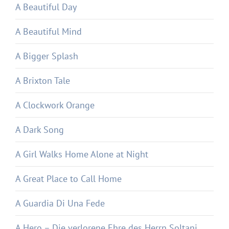
A Beautiful Day
A Beautiful Mind
A Bigger Splash
A Brixton Tale
A Clockwork Orange
A Dark Song
A Girl Walks Home Alone at Night
A Great Place to Call Home
A Guardia Di Una Fede
A Hero – Die verlorene Ehre des Herrn Soltani