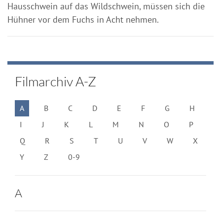
Hausschwein auf das Wildschwein, müssen sich die
Hühner vor dem Fuchs in Acht nehmen.
Filmarchiv A-Z
A
B
C
D
E
F
G
H
I
J
K
L
M
N
O
P
Q
R
S
T
U
V
W
X
Y
Z
0-9
A