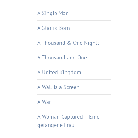
A Single Man
A Star is Born
A Thousand & One Nights
A Thousand and One
A United Kingdom
A Wall is a Screen
A War
A Woman Captured – Eine
gefangene Frau