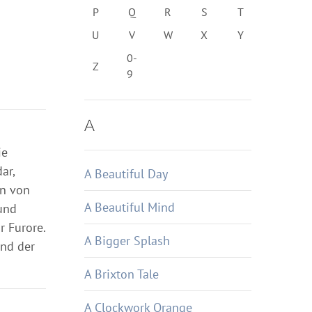
P
Q
R
S
T
U
V
W
X
Y
0-
Z
9
A
ie
ar,
A Beautiful Day
en von
A Beautiful Mind
und
r Furore.
A Bigger Splash
und der
A Brixton Tale
A Clockwork Orange