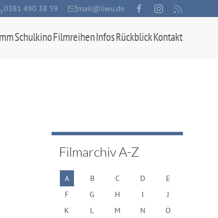
0381 490 38 59
mail@liwu.de
amm
Schulkino
Filmreihen
Infos
Rückblick
Kontakt
Filmarchiv A-Z
A
B
C
D
E
F
G
H
I
J
K
L
M
N
O