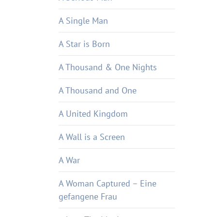
A Single Man
A Star is Born
A Thousand & One Nights
A Thousand and One
A United Kingdom
A Wall is a Screen
A War
A Woman Captured – Eine
gefangene Frau