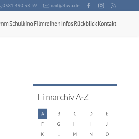
0381 490 38 59
mail@liwu.de
amm
Schulkino
Filmreihen
Infos
Rückblick
Kontakt
Filmarchiv A-Z
A
B
C
D
E
F
G
H
I
J
K
L
M
N
O