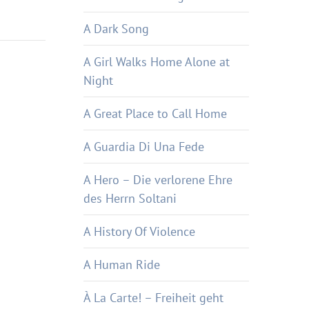
A Dark Song
A Girl Walks Home Alone at
Night
A Great Place to Call Home
A Guardia Di Una Fede
A Hero – Die verlorene Ehre
des Herrn Soltani
A History Of Violence
A Human Ride
À La Carte! – Freiheit geht