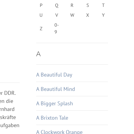
P
Q
R
S
T
U
V
W
X
Y
0-
Z
9
A
A Beautiful Day
A Beautiful Mind
er DDR.
en die
A Bigger Splash
ernhard
skräfte
A Brixton Tale
 Aufgaben
A Clockwork Orange