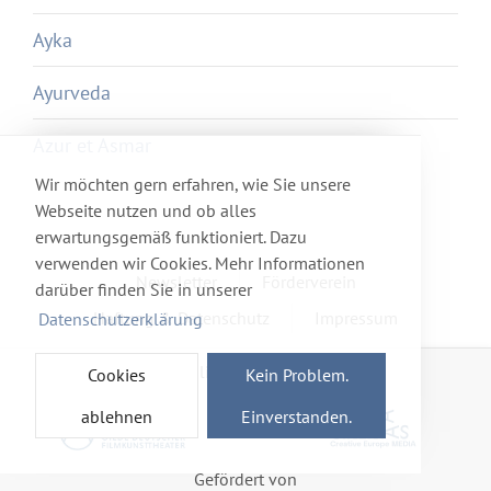
Ayka
Ayurveda
Azur et Asmar
Wir möchten gern erfahren, wie Sie unsere
Webseite nutzen und ob alles
erwartungsgemäß funktioniert. Dazu
verwenden wir Cookies. Mehr Informationen
Newsletter
Förderverein
darüber finden Sie in unserer
Haftung & Datenschutz
Impressum
Datenschutzerklärung
Mitglied im Netzwerk
Cookies
Kein Problem.
ablehnen
Einverstanden.
Gefördert von