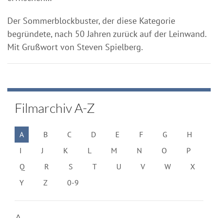
Der Sommerblockbuster, der diese Kategorie
begründete, nach 50 Jahren zurück auf der Leinwand.
Mit Grußwort von Steven Spielberg.
Filmarchiv A-Z
A
B
C
D
E
F
G
H
I
J
K
L
M
N
O
P
Q
R
S
T
U
V
W
X
Y
Z
0-9