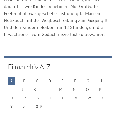
daraufhin wie Kinder benehmen. Nur Großvater
Peeter ahnt, was geschehen ist und gibt Mari ein
Notizbuch mit der Wegbeschreibung zum Gegengift.
Und den Kindern bleiben nur 48 Stunden, um die
Erwachsenen vom Gedächtnisverlust zu bewahren.
Filmarchiv A-Z
A
B
C
D
E
F
G
H
I
J
K
L
M
N
O
P
Q
R
S
T
U
V
W
X
Y
Z
0-9