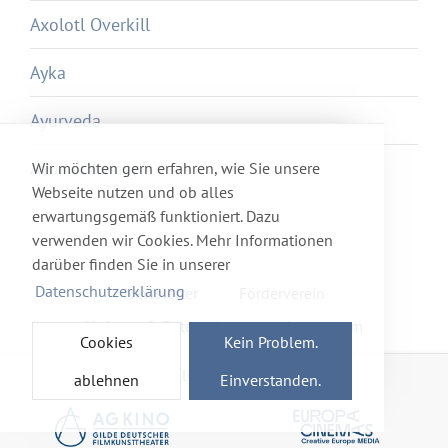
Axolotl Overkill
Ayka
Ayurveda
Azur et Asmar
Wir möchten gern erfahren, wie Sie unsere
Webseite nutzen und ob alles
erwartungsgemäß funktioniert. Dazu
verwenden wir Cookies. Mehr Informationen
darüber finden Sie in unserer
Datenschutzerklärung
Newsletter
Förderverein
Haftung & Datenschutz
Impressum
Cookies
Kein Problem.
Mitglied im Netzwerk
ablehnen
Einverstanden.