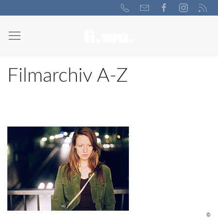
Filmarchiv A-Z
©