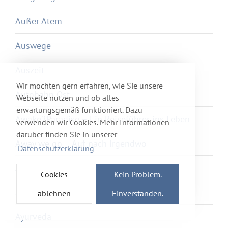
Außer Atem
Auswege
Auszeit
Wir möchten gern erfahren, wie Sie unsere
Autobahn Ost
Webseite nutzen und ob alles
erwartungsgemäß funktioniert. Dazu
Awake2Paradise – Ein Reiseführer ins Leben
verwenden wir Cookies. Mehr Informationen
darüber finden Sie in unserer
Away we go – Auf nach Irgendwo
Datenschutzerklärung
Axolotl Overkill
Cookies
Kein Problem.
Ayka
ablehnen
Einverstanden.
Ayurveda