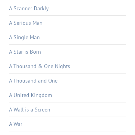
A Scanner Darkly
A Serious Man
A Single Man
A Star is Born
A Thousand & One Nights
A Thousand and One
A United Kingdom
A Wall is a Screen
A War