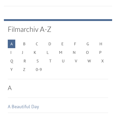
Filmarchiv A-Z
A
B
C
D
E
F
G
H
I
J
K
L
M
N
O
P
Q
R
S
T
U
V
W
X
Y
Z
0-9
A
A Beautiful Day