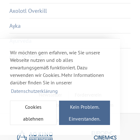
Axolotl Overkill
Ayka
Ayurveda
Wir möchten gern erfahren, wie Sie unsere
Azur et Asmar
Webseite nutzen und ob alles
erwartungsgemäß funktioniert. Dazu
verwenden wir Cookies. Mehr Informationen
darüber finden Sie in unserer
Datenschutzerklärung
Newsletter
Förderverein
Haftung & Datenschutz
Impressum
Cookies
Kein Problem.
ablehnen
Einverstanden.
Mitglied im Netzwerk