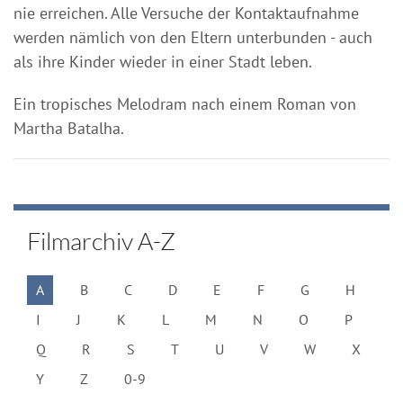
nie erreichen. Alle Versuche der Kontaktaufnahme
werden nämlich von den Eltern unterbunden - auch
als ihre Kinder wieder in einer Stadt leben.
Ein tropisches Melodram nach einem Roman von
Martha Batalha.
Filmarchiv A-Z
A
B
C
D
E
F
G
H
I
J
K
L
M
N
O
P
Q
R
S
T
U
V
W
X
Y
Z
0-9