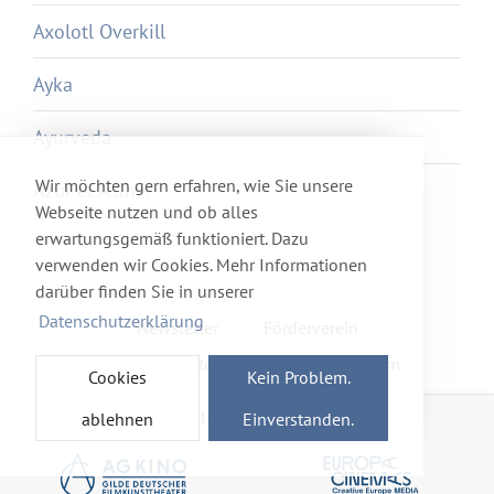
Axolotl Overkill
Ayka
Ayurveda
Wir möchten gern erfahren, wie Sie unsere
Azur et Asmar
Webseite nutzen und ob alles
erwartungsgemäß funktioniert. Dazu
verwenden wir Cookies. Mehr Informationen
darüber finden Sie in unserer
Datenschutzerklärung
Newsletter
Förderverein
Haftung & Datenschutz
Impressum
Cookies
Kein Problem.
Mitglied im Netzwerk
ablehnen
Einverstanden.