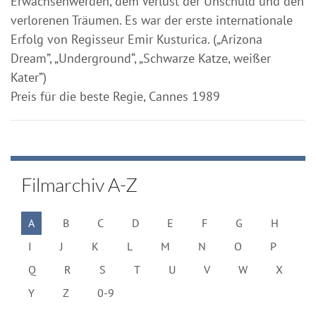
Erwachsenwerden, dem Verlust der Unschuld und den
verlorenen Träumen. Es war der erste internationale
Erfolg von Regisseur Emir Kusturica. („Arizona
Dream”, „Underground“, „Schwarze Katze, weißer
Kater”)
Preis für die beste Regie, Cannes 1989
Filmarchiv A-Z
A
B
C
D
E
F
G
H
I
J
K
L
M
N
O
P
Q
R
S
T
U
V
W
X
Y
Z
0-9