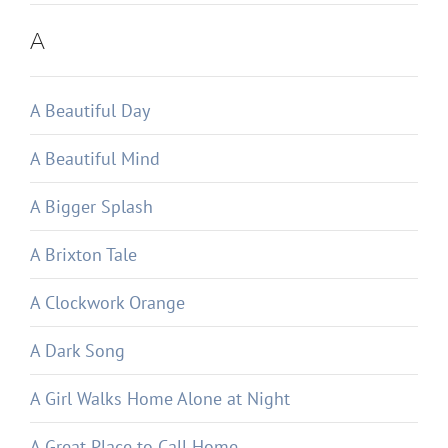
A
A Beautiful Day
A Beautiful Mind
A Bigger Splash
A Brixton Tale
A Clockwork Orange
A Dark Song
A Girl Walks Home Alone at Night
A Great Place to Call Home