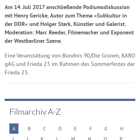
Am 14. Juli 2017 anschließende Podiumsdiskussion
mit Henry Gericke, Autor zum Thema »Subkultur in
der DDR« und Holger Stark, Künstler und Galerist.
Moderation: Marc Reeder, Filmemacher und Exponent
der Westberliner Szene.
Eine Veranstaltung von Bündnis 90/Die Grünen, KARO
gAG und Frieda 23 im Rahmen des Sommerfestes der
Frieda 23.
Filmarchiv A-Z
A
B
C
D
E
F
G
H
I
J
K
L
M
N
O
P