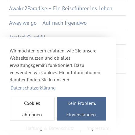
Awake2Paradise – Ein Reiseführer ins Leben
Away we go – Auf nach Irgendwo
Axolotl Overkill
Wir möchten gern erfahren, wie Sie unsere
Ayka
Webseite nutzen und ob alles
erwartungsgemäß funktioniert. Dazu
Ayurveda
verwenden wir Cookies. Mehr Informationen
darüber finden Sie in unserer
Azur et Asmar
Datenschutzerklärung
Cookies
Kein Problem.
ablehnen
Einverstanden.
Newsletter
Förderverein
Haftung & Datenschutz
Impressum