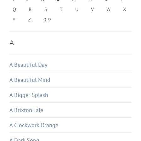
Q
R
S
T
U
V
W
X
Y
Z
0-9
A
A Beautiful Day
A Beautiful Mind
A Bigger Splash
A Brixton Tale
A Clockwork Orange
A Dark Song