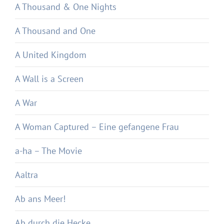
A Thousand & One Nights
A Thousand and One
A United Kingdom
A Wall is a Screen
A War
A Woman Captured – Eine gefangene Frau
a-ha – The Movie
Aaltra
Ab ans Meer!
Ab durch die Hecke