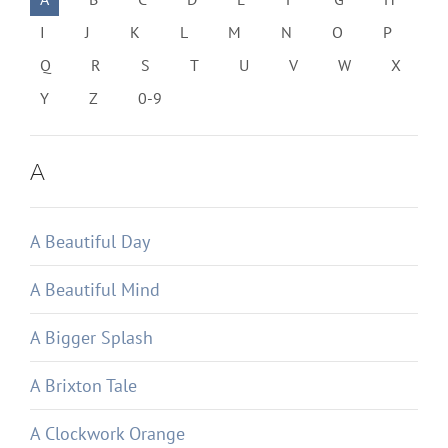
I
J
K
L
M
N
O
P
Q
R
S
T
U
V
W
X
Y
Z
0-9
A
A Beautiful Day
A Beautiful Mind
A Bigger Splash
A Brixton Tale
A Clockwork Orange