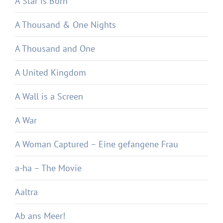
A Star is Born
A Thousand & One Nights
A Thousand and One
A United Kingdom
A Wall is a Screen
A War
A Woman Captured – Eine gefangene Frau
a-ha – The Movie
Aaltra
Ab ans Meer!