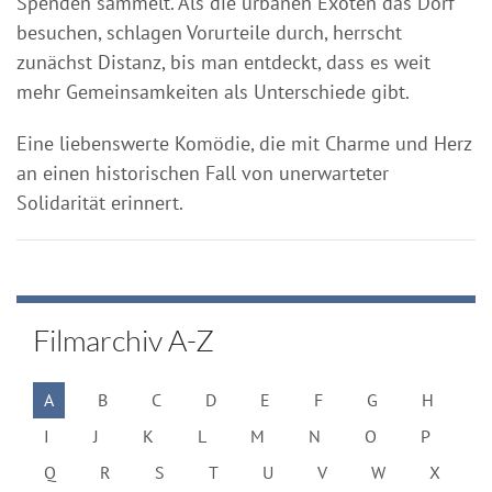
Spenden sammelt. Als die urbanen Exoten das Dorf
besuchen, schlagen Vorurteile durch, herrscht
zunächst Distanz, bis man entdeckt, dass es weit
mehr Gemeinsamkeiten als Unterschiede gibt.
Eine liebenswerte Komödie, die mit Charme und Herz
an einen historischen Fall von unerwarteter
Solidarität erinnert.
Filmarchiv A-Z
A
B
C
D
E
F
G
H
I
J
K
L
M
N
O
P
Q
R
S
T
U
V
W
X