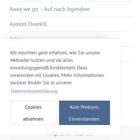
Away we go – Auf nach Irgendwo
Axolotl Overkill
Ayka
Wir möchten gern erfahren, wie Sie unsere
Ayurveda
Webseite nutzen und ob alles
erwartungsgemäß funktioniert. Dazu
Azur et Asmar
verwenden wir Cookies. Mehr Informationen
darüber finden Sie in unserer
Datenschutzerklärung
Cookies
Kein Problem.
Newsletter
Förderverein
Haftung & Datenschutz
Impressum
ablehnen
Einverstanden.
Mitglied im Netzwerk