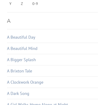
Y
Z
0-9
A
A Beautiful Day
A Beautiful Mind
A Bigger Splash
A Brixton Tale
A Clockwork Orange
A Dark Song
A Girl Walks Home Alone at Night