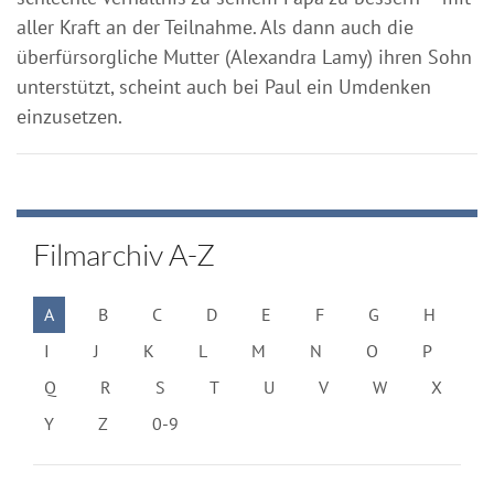
aller Kraft an der Teilnahme. Als dann auch die
überfürsorgliche Mutter (Alexandra Lamy) ihren Sohn
unterstützt, scheint auch bei Paul ein Umdenken
einzusetzen.
Filmarchiv A-Z
A
B
C
D
E
F
G
H
I
J
K
L
M
N
O
P
Q
R
S
T
U
V
W
X
Y
Z
0-9