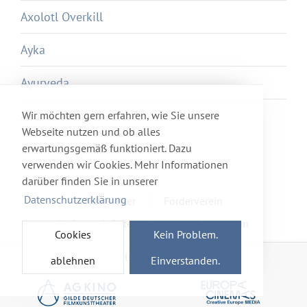
Axolotl Overkill
Ayka
Ayurveda
Azur et Asmar
Wir möchten gern erfahren, wie Sie unsere
Webseite nutzen und ob alles
erwartungsgemäß funktioniert. Dazu
verwenden wir Cookies. Mehr Informationen
darüber finden Sie in unserer
Datenschutzerklärung
Newsletter
Förderverein
Haftung & Datenschutz
Impressum
Cookies
Kein Problem.
Mitglied im Netzwerk
ablehnen
Einverstanden.