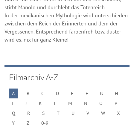
stirbt Manolo und durchlebt das Totenreich.
In der mexikanischen Mythologie wird unterschieden
zwischen dem Reich der Erinnerten und dem der
Vergessenen. Entsprechend farbenfroh bzw. düster
wird es, nix für ganz Kleine!
Filmarchiv A-Z
A
B
C
D
E
F
G
H
I
J
K
L
M
N
O
P
Q
R
S
T
U
V
W
X
Y
Z
0-9