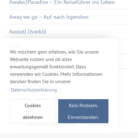
Awake2Paradise – Ein Reiseführer ins Leben
Away we go – Auf nach Irgendwo
Axolotl Overkill
Ayka
Wir möchten gern erfahren, wie Sie unsere
Webseite nutzen und ob alles
Ayurveda
erwartungsgemäß funktioniert. Dazu
verwenden wir Cookies. Mehr Informationen
Azur et Asmar
darüber finden Sie in unserer
Datenschutzerklärung
Cookies
Kein Problem.
Newsletter
Förderverein
ablehnen
Einverstanden.
Haftung & Datenschutz
Impressum