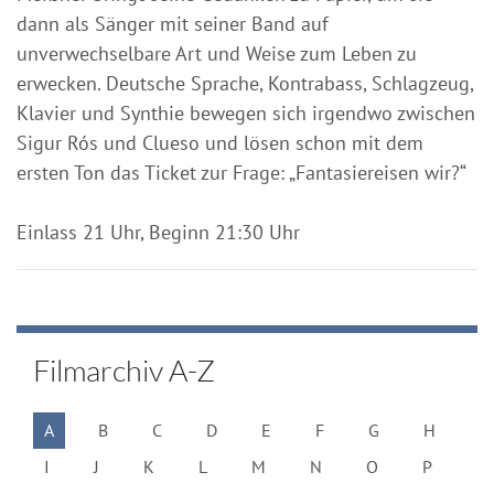
dann als Sänger mit seiner Band auf
unverwechselbare Art und Weise zum Leben zu
erwecken. Deutsche Sprache, Kontrabass, Schlagzeug,
Klavier und Synthie bewegen sich irgendwo zwischen
Sigur Rós und Clueso und lösen schon mit dem
ersten Ton das Ticket zur Frage: „Fantasiereisen wir?“
Einlass 21 Uhr, Beginn 21:30 Uhr
Filmarchiv A-Z
A
B
C
D
E
F
G
H
I
J
K
L
M
N
O
P