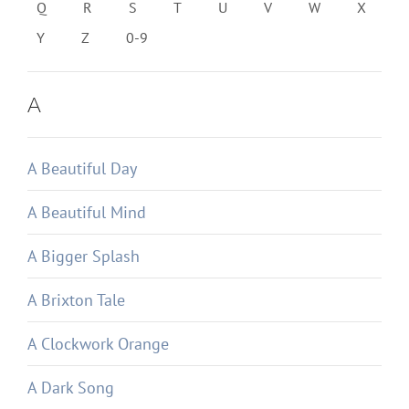
Q
R
S
T
U
V
W
X
Y
Z
0-9
A
A Beautiful Day
A Beautiful Mind
A Bigger Splash
A Brixton Tale
A Clockwork Orange
A Dark Song