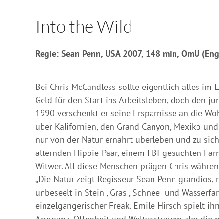
Into the Wild
Regie: Sean Penn, USA 2007, 148 min, OmU (Engl
Bei Chris McCandless sollte eigentlich alles im 
Geld für den Start ins Arbeitsleben, doch den 
1990 verschenkt er seine Ersparnisse an die Woh
über Kalifornien, den Grand Canyon, Mexiko und
nur von der Natur ernährt überleben und zu sich
alternden Hippie-Paar, einem FBI-gesuchten Fa
Witwer. All diese Menschen prägen Chris während 
„Die Natur zeigt Regisseur Sean Penn grandios, 
unbeseelt in Stein-, Gras-, Schnee- und Wasserf
einzelgängerischer Freak. Emile Hirsch spielt ih
Arroganz, Offenheit und Weltvertrauen, der die m