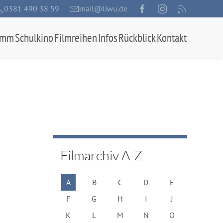
0381 490 38 59
mail@liwu.de
amm
Schulkino
Filmreihen
Infos
Rückblick
Kontakt
Filmarchiv A-Z
A
B
C
D
E
F
G
H
I
J
K
L
M
N
O