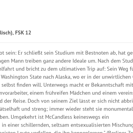
isch), FSK 12
Lot sein: Er schließt sein Studium mit Bestnoten ab, hat 
jungen Mann treiben ganz andere Ideale um. Nach dem Stu
lfahrt und bricht zu dem ultimativen Trip auf: Sein Weg f
 Washington State nach Alaska, wo er in der unwirtlichen
 selbst finden will. Unterwegs macht er Bekanntschaft mi
rmvorarbeiter, einem frühreifen Mädchen und einem verei
der Reise. Doch von seinem Ziel lässt er sich nicht abbri
rätselhaft und streng; immer wieder steht sie monumental
arben. Umgekehrt ist McCandless keineswegs ein
n in einer schillernden, seltsam entsexualisierten Mischun
eisten Leute verfallen, die ihn kennenlernen." (Berliner Ze