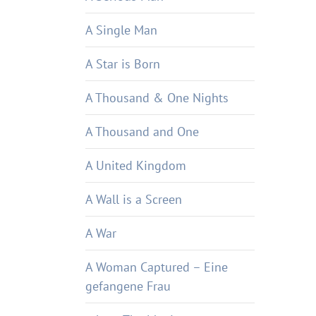
A Single Man
A Star is Born
A Thousand & One Nights
A Thousand and One
A United Kingdom
A Wall is a Screen
A War
A Woman Captured – Eine
gefangene Frau