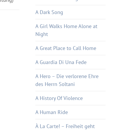
A Dark Song
A Girl Walks Home Alone at
Night
A Great Place to Call Home
A Guardia Di Una Fede
A Hero – Die verlorene Ehre
des Herrn Soltani
A History Of Violence
A Human Ride
À La Carte! – Freiheit geht