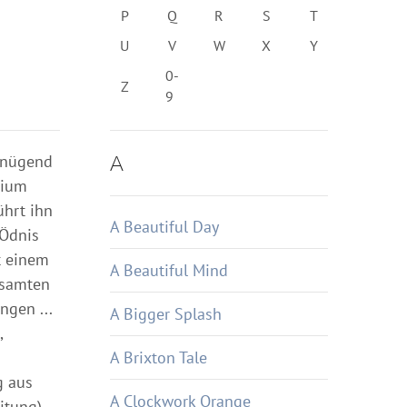
P
Q
R
S
T
U
V
W
X
Y
0-
Z
9
A
genügend
dium
ührt ihn
A Beautiful Day
 Ödnis
t einem
A Beautiful Mind
nsamten
ngen ...
A Bigger Splash
,
A Brixton Tale
g aus
A Clockwork Orange
itung)