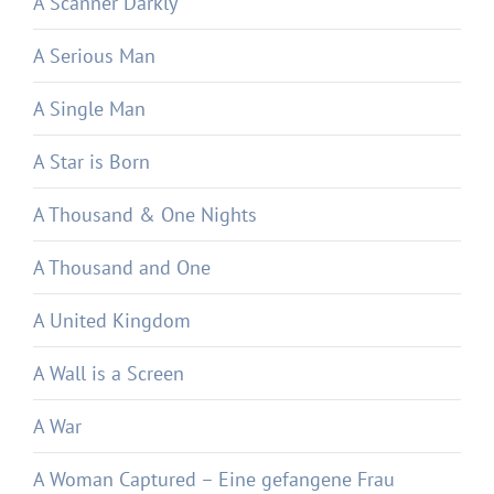
A Scanner Darkly
A Serious Man
A Single Man
A Star is Born
A Thousand & One Nights
A Thousand and One
A United Kingdom
A Wall is a Screen
A War
A Woman Captured – Eine gefangene Frau