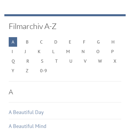
Filmarchiv A-Z
A
B
C
D
E
F
G
H
I
J
K
L
M
N
O
P
Q
R
S
T
U
V
W
X
Y
Z
0-9
A
A Beautiful Day
A Beautiful Mind