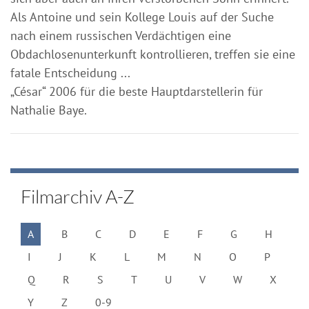
Als Antoine und sein Kollege Louis auf der Suche
nach einem russischen Verdächtigen eine
Obdachlosenunterkunft kontrollieren, treffen sie eine
fatale Entscheidung ...
„César“ 2006 für die beste Hauptdarstellerin für
Nathalie Baye.
Filmarchiv A-Z
A
B
C
D
E
F
G
H
I
J
K
L
M
N
O
P
Q
R
S
T
U
V
W
X
Y
Z
0-9