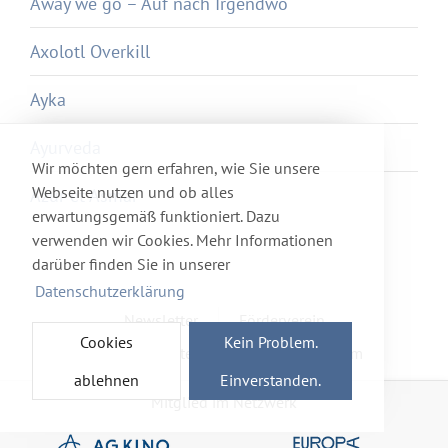
Away we go – Auf nach Irgendwo
Axolotl Overkill
Ayka
Ayurveda
Wir möchten gern erfahren, wie Sie unsere
Webseite nutzen und ob alles
Azur et Asmar
erwartungsgemäß funktioniert. Dazu
verwenden wir Cookies. Mehr Informationen
darüber finden Sie in unserer
Datenschutzerklärung
Newsletter
Förderverein
Cookies
Kein Problem.
Haftung & Datenschutz
Impressum
ablehnen
Einverstanden.
Mitglied im Netzwerk