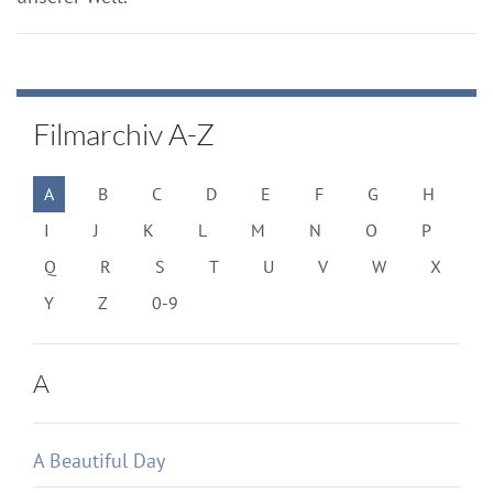
Filmarchiv A-Z
A
B
C
D
E
F
G
H
I
J
K
L
M
N
O
P
Q
R
S
T
U
V
W
X
Y
Z
0-9
A
A Beautiful Day