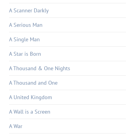
A Scanner Darkly
A Serious Man
A Single Man
A Star is Born
A Thousand & One Nights
A Thousand and One
A United Kingdom
A Wall is a Screen
A War