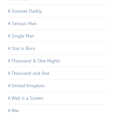
A Scanner Darkly
A Serious Man
A Single Man
A Star is Born
A Thousand & One Nights
A Thousand and One
A United Kingdom
A Wall is a Screen
A War