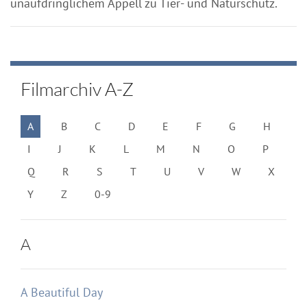
unaufdringlichem Appell zu Tier- und Naturschutz.
Filmarchiv A-Z
A
B
C
D
E
F
G
H
I
J
K
L
M
N
O
P
Q
R
S
T
U
V
W
X
Y
Z
0-9
A
A Beautiful Day