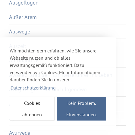
Ausgeflogen
Außer Atem
Auswege
Auszeit
Wir möchten gern erfahren, wie Sie unsere
Webseite nutzen und ob alles
Autobahn Ost
erwartungsgemäß funktioniert. Dazu
verwenden wir Cookies. Mehr Informationen
Awake2Paradise – Ein Reiseführer ins Leben
darüber finden Sie in unserer
Datenschutzerklärung
Away we go – Auf nach Irgendwo
Cookies
Kein Problem.
Axolotl Overkill
ablehnen
Einverstanden.
Ayka
Ayurveda