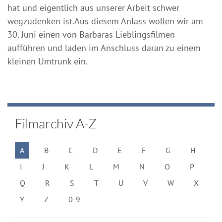
hat und eigentlich aus unserer Arbeit schwer
wegzudenken ist.Aus diesem Anlass wollen wir am
30. Juni einen von Barbaras Lieblingsfilmen
aufführen und laden im Anschluss daran zu einem
kleinen Umtrunk ein.
Filmarchiv A-Z
A
B
C
D
E
F
G
H
I
J
K
L
M
N
O
P
Q
R
S
T
U
V
W
X
Y
Z
0-9