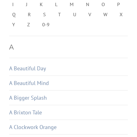
I
J
K
L
M
N
O
P
Q
R
S
T
U
V
W
X
Y
Z
0-9
A
A Beautiful Day
A Beautiful Mind
A Bigger Splash
A Brixton Tale
A Clockwork Orange