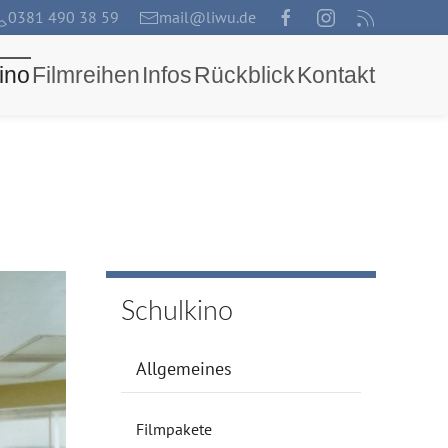
0381 490 38 59
mail@liwu.de
ino
Filmreihen
Infos
Rückblick
Kontakt
Schulkino
Allgemeines
Filmpakete