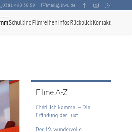
0381 490 38 59
mail@liwu.de
amm
Schulkino
Filmreihen
Infos
Rückblick
Kontakt
Filme A-Z
Chéri, ich komme! – Die
Erfindung der Lust
Der 19. wundervolle