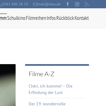
0381 490 38 59
mail@liwu.de
amm
Schulkino
Filmreihen
Infos
Rückblick
Kontakt
Filme A-Z
Chéri, ich komme! – Die
Erfindung der Lust
Der 19. wundervolle