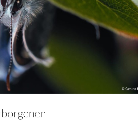
© Camino F
erborgenen