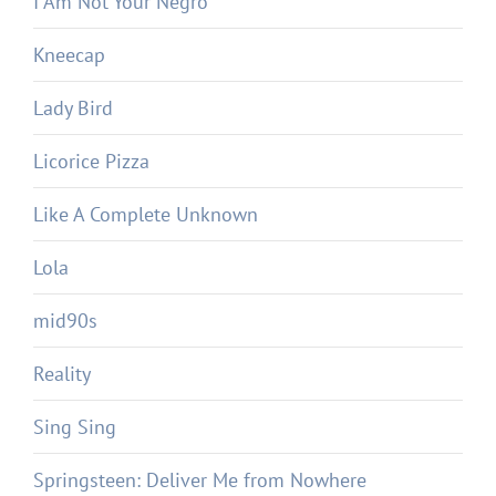
I Am Not Your Negro
Kneecap
Lady Bird
Licorice Pizza
Like A Complete Unknown
Lola
mid90s
Reality
Sing Sing
Springsteen: Deliver Me from Nowhere