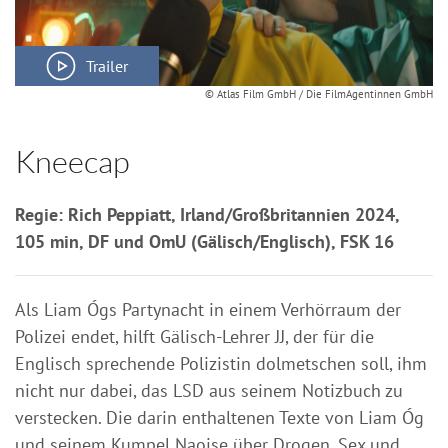
Trailer
© Atlas Film GmbH / Die FilmAgentinnen GmbH
Kneecap
Regie: Rich Peppiatt, Irland/Großbritannien 2024,
105 min, DF und OmU (Gälisch/Englisch), FSK 16
Als Liam Ógs Partynacht in einem Verhörraum der
Polizei endet, hilft Gälisch-Lehrer JJ, der für die
Englisch sprechende Polizistin dolmetschen soll, ihm
nicht nur dabei, das LSD aus seinem Notizbuch zu
verstecken. Die darin enthaltenen Texte von Liam Óg
und seinem Kumpel Naoise über Drogen, Sex und