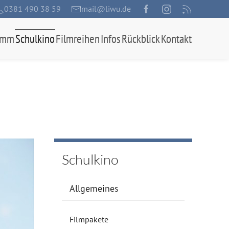
0381 490 38 59
mail@liwu.de
amm
Schulkino
Filmreihen
Infos
Rückblick
Kontakt
Schulkino
Allgemeines
Filmpakete