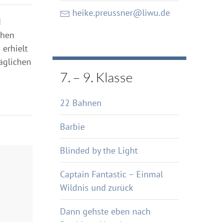
heike.preussner@liwu.de
d
chen
 erhielt
äglichen
7. – 9. Klasse
22 Bahnen
Barbie
Blinded by the Light
Captain Fantastic – Einmal
Wildnis und zurück
Dann gehste eben nach