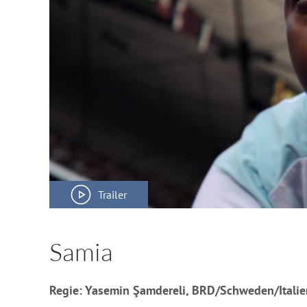
Trailer
Samia
Regie: Yasemin Şamdereli, BRD/Schweden/Italie