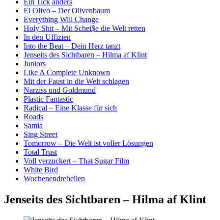
Ein Tick anders
El Olivo – Der Olivenbaum
Everything Will Change
Holy Shit – Mit Schei$e die Welt retten
In den Uffizien
Into the Beat – Dein Herz tanzt
Jenseits des Sichtbaren – Hilma af Klint
Juniors
Like A Complete Unknown
Mit der Faust in die Welt schlagen
Narziss und Goldmund
Plastic Fantastic
Radical – Eine Klasse für sich
Roads
Samia
Sing Street
Tomorrow – Die Welt ist voller Lösungen
Total Trust
Voll verzuckert – That Sugar Film
White Bird
Wochenendrebellen
Jenseits des Sichtbaren – Hilma af Klint