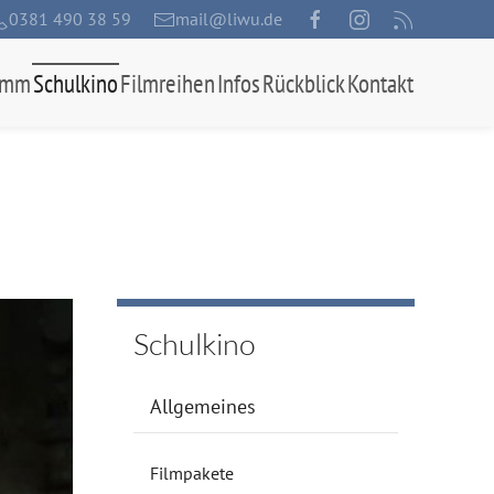
0381 490 38 59
mail@liwu.de
amm
Schulkino
Filmreihen
Infos
Rückblick
Kontakt
Schulkino
Allgemeines
Filmpakete