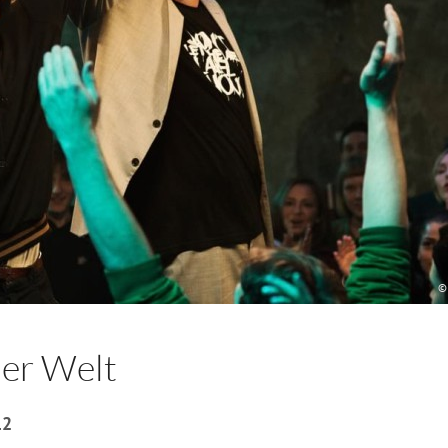
©
er Welt
12