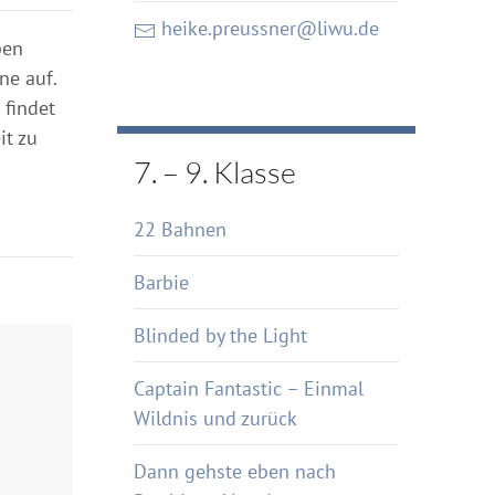
heike.preussner@liwu.de
ben
ne auf.
 findet
it zu
7. – 9. Klasse
22 Bahnen
Barbie
Blinded by the Light
Captain Fantastic – Einmal
Wildnis und zurück
Dann gehste eben nach