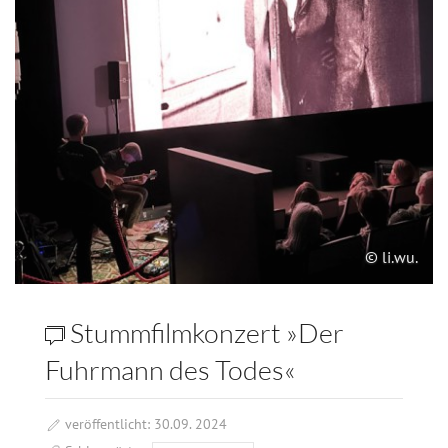
© li.wu.
Stummfilmkonzert »Der
Fuhrmann des Todes«
veröffentlicht: 30.09. 2024