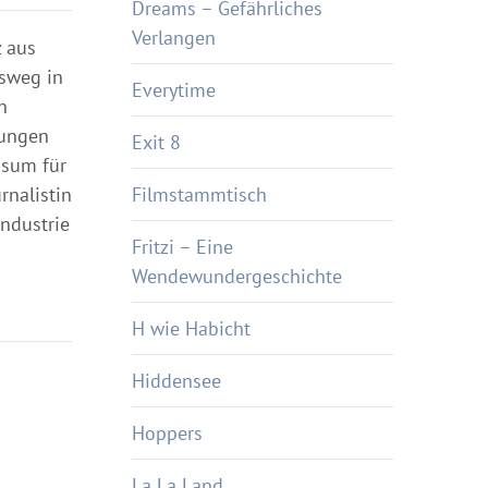
Dreams – Gefährliches
Verlangen
z aus
usweg in
Everytime
n
gungen
Exit 8
nsum für
rnalistin
Filmstammtisch
ndustrie
Fritzi – Eine
Wendewundergeschichte
H wie Habicht
Hiddensee
Hoppers
La La Land