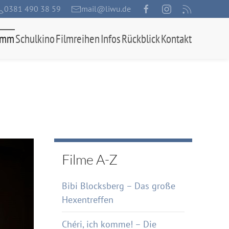
0381 490 38 59
mail@liwu.de
amm
Schulkino
Filmreihen
Infos
Rückblick
Kontakt
Filme A-Z
Bibi Blocksberg – Das große
Hexentreffen
Chéri, ich komme! – Die