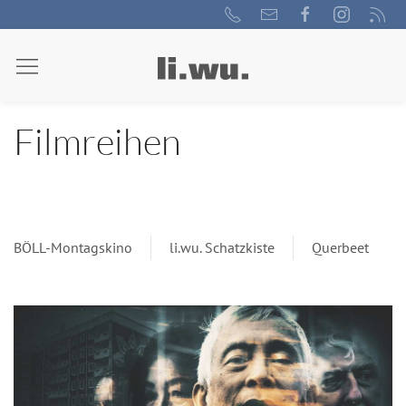
Filmreihen
BÖLL-Montagskino
li.wu. Schatzkiste
Querbeet