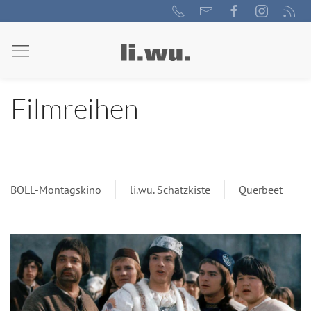
Filmreihen
BÖLL-Montagskino
li.wu. Schatzkiste
Querbeet